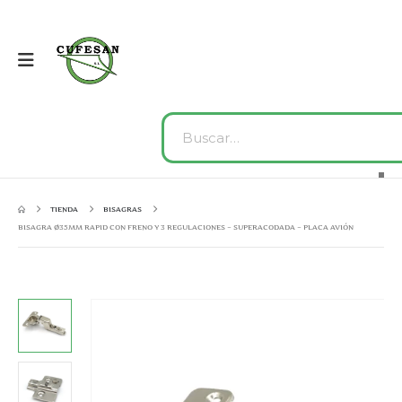
TIENDA
BISAGRAS
BISAGRA Ø35MM RAPID CON FRENO Y 3 REGULACIONES – SUPERACODADA – PLACA AVIÓN