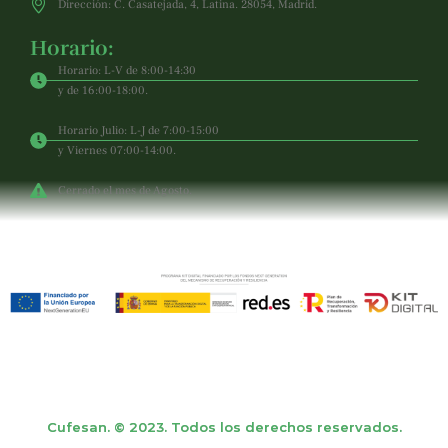
Dirección: C. Casatejada, 4, Latina. 28054, Madrid.
Horario:
Horario: L-V de 8:00-14:30
y de 16:00-18:00.
Horario Julio: L-J de 7:00-15:00
y Viernes 07:00-14:00.
Cerrado el mes de Agosto.
Cufesan. © 2023. Todos los derechos reservados.