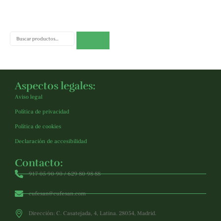
Buscar
Aspectos legales:
Aviso legal
Política de privacidad
Política de cookies
Declaración de accesibilidad
Contacto:
917 05 90 90 / 629 80 98 88
cufesan@cufesan.com
Dirección: C. Casatejada, 4, Latina. 28054, Madrid.