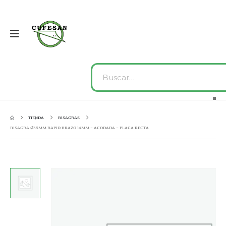
TIENDA
BISAGRAS
BISAGRA Ø35MM RAPID BRAZO 14MM – ACODADA – PLACA RECTA