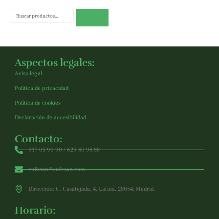
Buscar
Aspectos legales:
Aviso legal
Política de privacidad
Política de cookies
Declaración de accesibilidad
Contacto:
917 05 90 90 / 629 80 98 88
cufesan@cufesan.com
Dirección: C. Casatejada, 4, Latina. 28054, Madrid.
Horario: