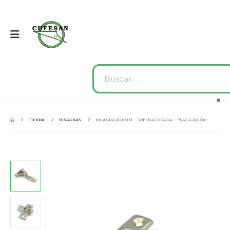
TIENDA
BISAGRAS
BISAGRA Ø26MM – SUPERACODADA – PLACA AVIÓN