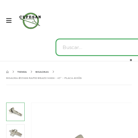
TIENDA
BISAGRAS
BISAGRA Ø35MM RAPID BRAZO 14MM – 45° – PLACA AVIÓN