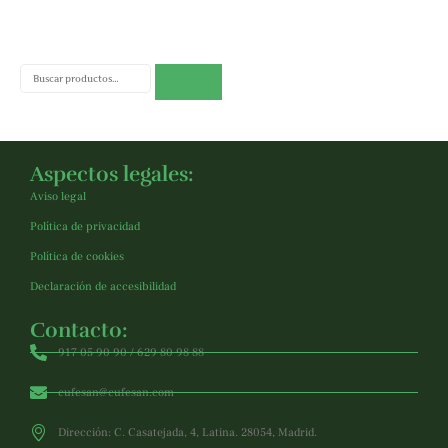
Buscar
Aspectos legales:
Aviso legal
Política de privacidad
Política de cookies
Declaración de accesibilidad
Contacto:
917 05 90 90 / 629 80 98 88
cufesan@cufesan.com
Dirección: C. Casatejada, 4, Latina. 28054, Madrid.