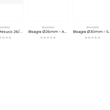
ISAGRAS
BISAGRAS
BISAGRAS
Bisagra Mesuco 26/8 Superacodo
Bisagra Ø26mm – Acodada – Placa avión
Bisagra Ø30mm – Superaco
out of 5
0
out of 5
0
out of 5