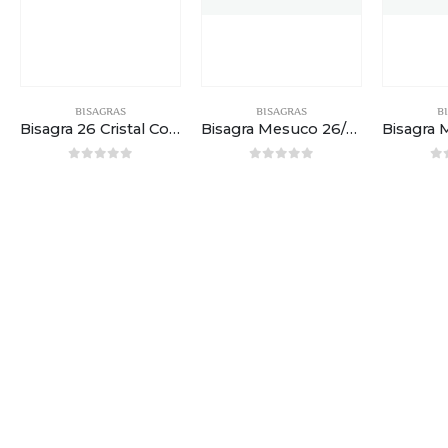
BISAGRAS
BISAGRAS
B
Bisagra 26 Cristal Codo P/Avion Plata
Bisagra Mesuco 26/8 Super P/Avion
0
out of 5
0
out of 5
0