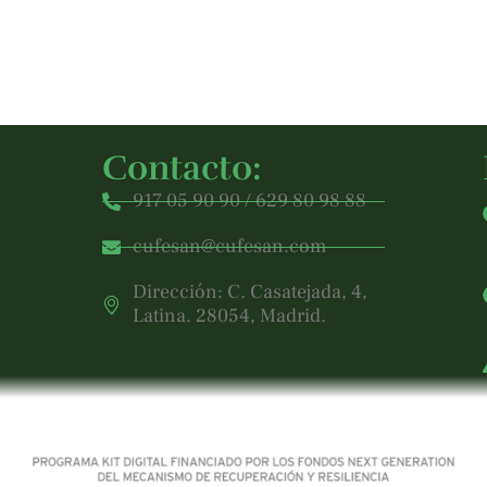
Contacto:
917 05 90 90 / 629 80 98 88
cufesan@cufesan.com
Dirección: C. Casatejada, 4,
Latina. 28054, Madrid.