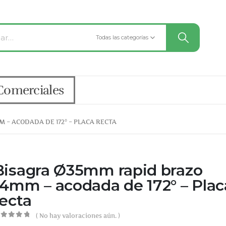
Todas las categorías
Comerciales
 – ACODADA DE 172° – PLACA RECTA
Bisagra Ø35mm rapid brazo
14mm – acodada de 172° – Plac
recta
( No hay valoraciones aún. )
out of 5