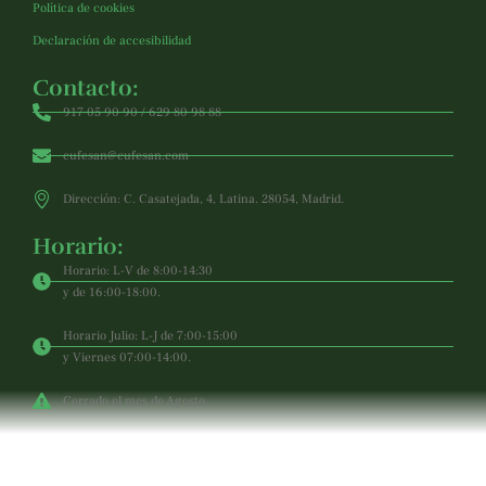
Política de cookies
Declaración de accesibilidad
Contacto:
917 05 90 90 / 629 80 98 88
cufesan@cufesan.com
Dirección: C. Casatejada, 4, Latina. 28054, Madrid.
Horario:
Horario: L-V de 8:00-14:30
y de 16:00-18:00.
Horario Julio: L-J de 7:00-15:00
y Viernes 07:00-14:00.
Cerrado el mes de Agosto.