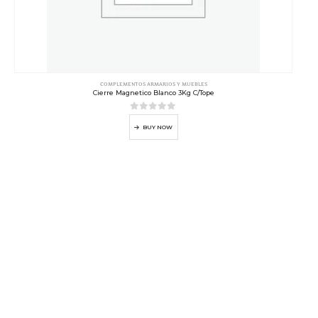
COMPLEMENTOS ARMARIOS Y MUEBLES
Cierre Magnetico Blanco 3Kg C/Tope
0
out of 5
BUY NOW