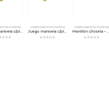
ENTOS PUERTAS
COMPLEMENTOS PUERTAS
COMPLEMENTOS PUERTA
Juego manivela c/placa y c/agujero (85mm) – Brillo satinado
Juego manivela c/placa y c/bocallave – 85mm – Brillo satinado
Manillón c/roseta – Níquel satinado 
out of 5
0
out of 5
0
out of 5