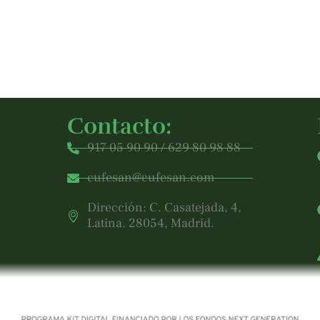
Contacto:
917 05 90 90 / 629 80 98 88
cufesan@cufesan.com
Dirección: C. Casatejada, 4,
Latina. 28054, Madrid.