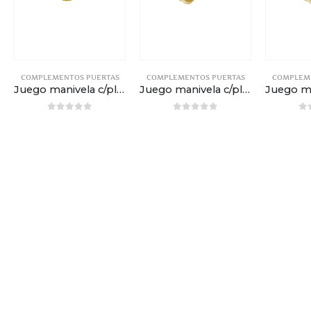
COMPLEMENTOS PUERTAS
COMPLEMENTOS PUERTAS
COMPLEM
Juego manivela c/placa – 270 x 60mm – Brillo satinado
Juego manivela c/placa y c/agujero (47mm) – Brillo satinado
0
out of 5
0
out of 5
0