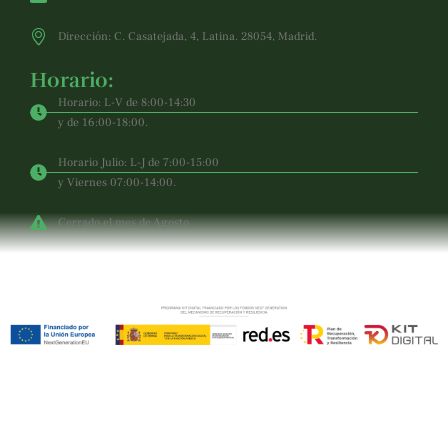
Dirección: C. Casatejada, 4, Latina. 28054, Madrid.
Horario:
Horario: L-V de 8:00-14:30
y de 16:00-18:00.
Horario Julio: L-J de 7:00-15:00
y Viernes 07:00-14:00.
Cerrado el mes de Agosto.