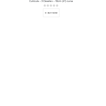
Cutícula – 3 Claveles – 10cm (4”) curva
0
out of 5
BUY NOW