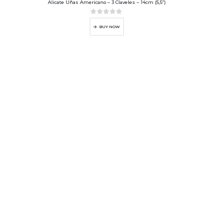
Alicate Uñas Americano – 3 Claveles – 14cm (5,5”)
0
out of 5
BUY NOW