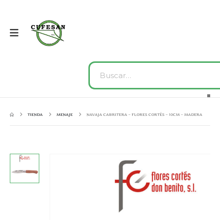
TIENDA
MENAJE
NAVAJA CABRITERA – FLORES CORTÉS – 10CM – MADERA