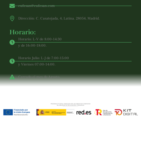
cufesan@cufesan.com
Dirección: C. Casatejada, 4, Latina. 28054, Madrid.
Horario:
Horario: L-V de 8:00-14:30
y de 16:00-18:00.
Horario Julio: L-J de 7:00-15:00
y Viernes 07:00-14:00.
Cerrado el mes de Agosto.