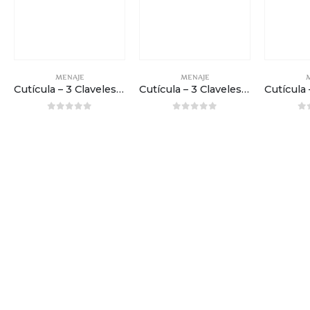
MENAJE
MENAJE
Cutícula – 3 Claveles – 10cm (4”) curva
Cutícula – 3 Claveles – 10cm (4”) recta
0
out of 5
0
out of 5
0