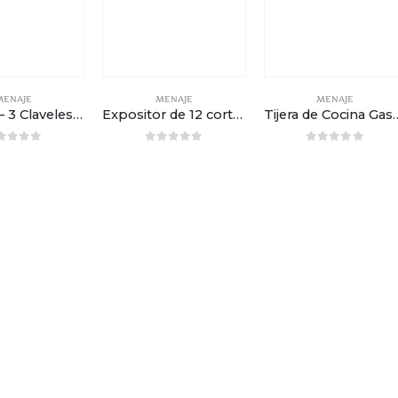
MENAJE
MENAJE
MENAJE
Cutícula – 3 Claveles – 9cm (3,5”) recta
Expositor de 12 cortauñas – 6cm
Tijera de Cocina Gastro- 3 
out of 5
0
out of 5
0
out of 5