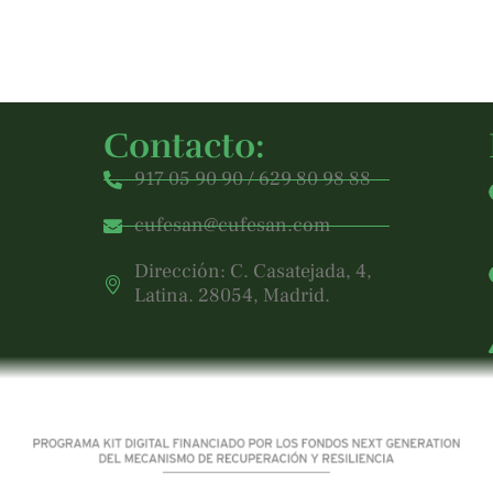
Contacto:
917 05 90 90 / 629 80 98 88
cufesan@cufesan.com
Dirección: C. Casatejada, 4,
Latina. 28054, Madrid.