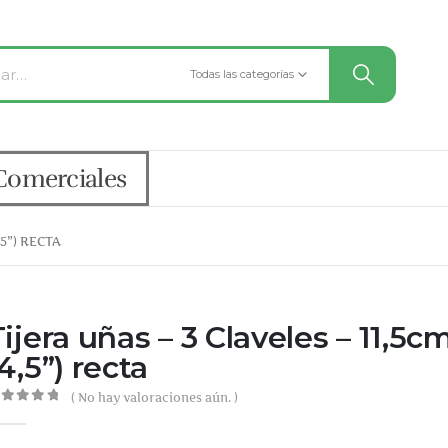
Todas las categorías
Comerciales
,5”) RECTA
ijera uñas – 3 Claveles – 11,5c
4,5”) recta
( No hay valoraciones aún. )
out of 5