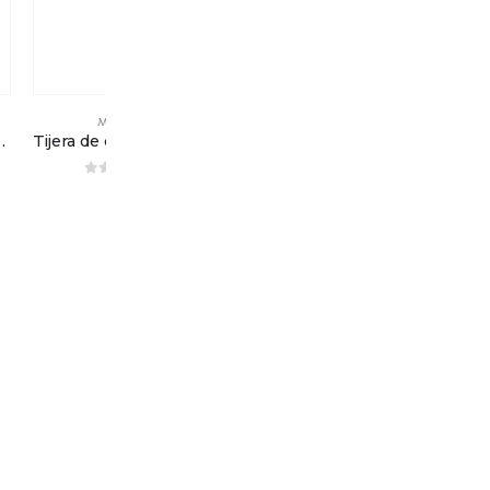
MENAJE
MENAJE
Claveles – 20cm (8”)
Tijera de costura – 3 Claveles – 10cm (4”)
Tijera de costura – 3 Claveles – 15cm (6”)
0
out of 5
0
out of 5