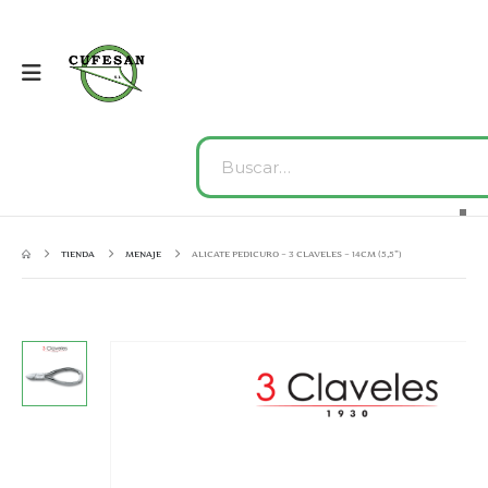
TIENDA
MENAJE
ALICATE PEDICURO – 3 CLAVELES – 14CM (5,5”)