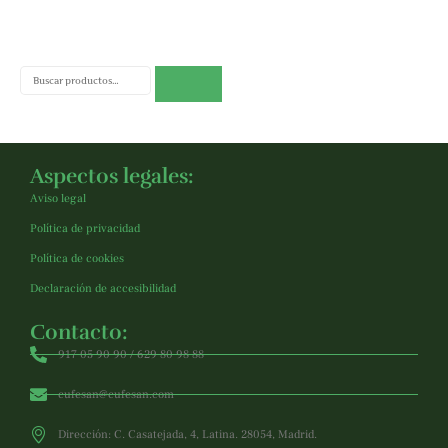
Buscar
Aspectos legales:
Aviso legal
Política de privacidad
Política de cookies
Declaración de accesibilidad
Contacto:
917 05 90 90 / 629 80 98 88
cufesan@cufesan.com
Dirección: C. Casatejada, 4, Latina. 28054, Madrid.