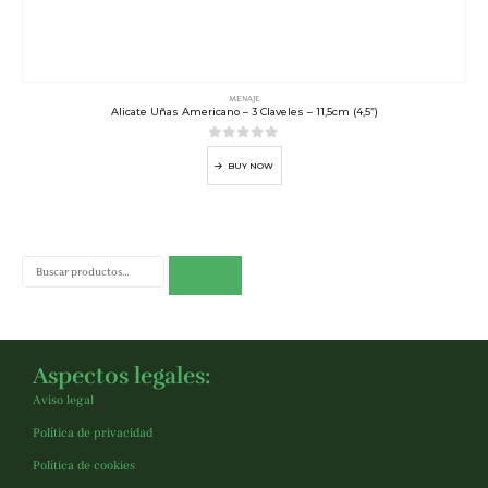
MENAJE
Alicate Uñas Americano – 3 Claveles – 11,5cm (4,5”)
0
out of 5
BUY NOW
Buscar
Aspectos legales:
Aviso legal
Política de privacidad
Política de cookies