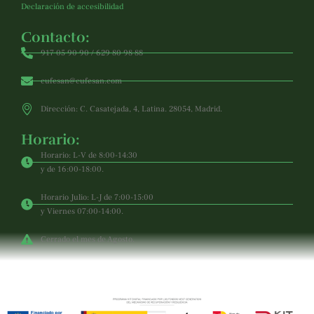
Declaración de accesibilidad
Contacto:
917 05 90 90 / 629 80 98 88
cufesan@cufesan.com
Dirección: C. Casatejada, 4, Latina. 28054, Madrid.
Horario:
Horario: L-V de 8:00-14:30
y de 16:00-18:00.
Horario Julio: L-J de 7:00-15:00
y Viernes 07:00-14:00.
Cerrado el mes de Agosto.