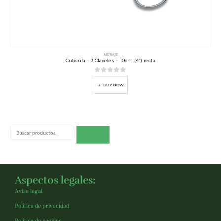
MENAJE
Cutícula – 3 Claveles – 10cm (4”) recta
0
out of 5
BUY NOW
Buscar
Aspectos legales:
Aviso legal
Política de privacidad
Política de cookies