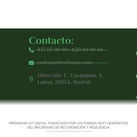
Contacto:
917 05 90 90 / 629 80 98 88
cufesan@cufesan.com
Dirección: C. Casatejada, 4,
Latina. 28054, Madrid.