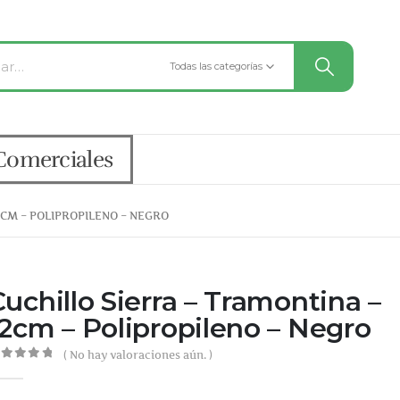
Todas las categorías
Comerciales
2CM – POLIPROPILENO – NEGRO
Cuchillo Sierra – Tramontina –
12cm – Polipropileno – Negro
( No hay valoraciones aún. )
out of 5