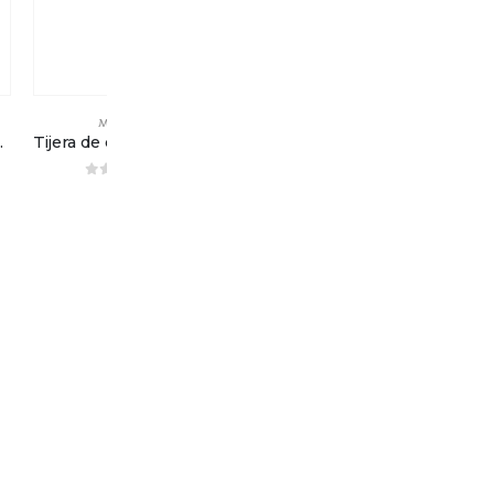
MENAJE
MENAJE
– 20cm (8”)
Tijera de costura – 3 Claveles – 12,50cm (5”)
Tijera de costura – 3 Claveles – 15cm (6”)
0
out of 5
0
out of 5