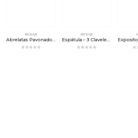
MENAJE
MENAJE
Abrelatas Pavonado c/Caja – El Explorador
Espátula – 3 Claveles – Silicona
0
out of 5
0
out of 5
0