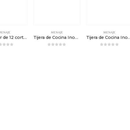
MENAJE
MENAJE
MENAJE
Expositor de 12 cortauñas – 5cm
Tijera de Cocina Inox – 3 Claveles – 18cm (7”)
Tijera de Cocina Inox – 3 Claveles 
out of 5
0
out of 5
0
out of 5