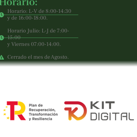
Horario:
Horario: L-V de 8:00-14:30
y de 16:00-18:00.
Horario Julio: L-J de 7:00-
15:00
y Viernes 07:00-14:00.
Cerrado el mes de Agosto.