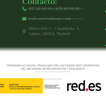
Contacto:
917 05 90 90 / 629 80 98 88
cufesan@cufesan.com
Dirección: C. Casatejada, 4,
Latina. 28054, Madrid.