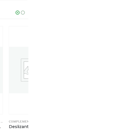
COMPLEMENTOS ARMARIOS Y MUEBLES
COMPLEMENTOS ARMARIOS Y MUEBLES
COMPLEMENTOS ARMARIOS Y MUEBLES
– Ø13,5mm.
Deslizante de plástico – Marrón- Ø16mm
Deslizante teflón – Gris – Ø22mm