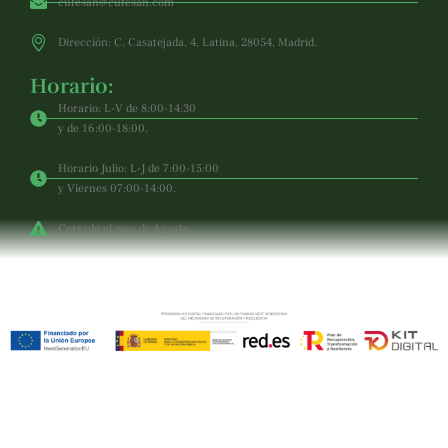
cufesan@cufesan.com
Dirección: C. Casatejada, 4, Latina. 28054, Madrid.
Horario:
Horario: L-V de 8:00-14:30
y de 16:00-18:00.
Horario Julio: L-J de 7:00-15:00
y Viernes 07:00-14:00.
Cerrado el mes de Agosto.