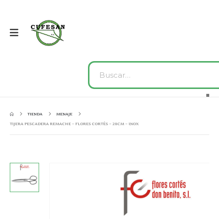
TIENDA
MENAJE
TIJERA PESCADERA REMACHE – FLORES CORTÉS – 28CM – INOX