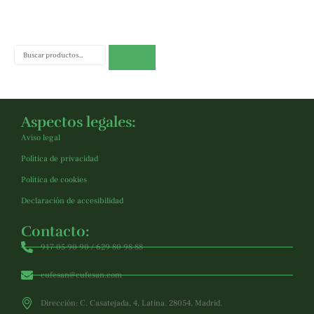
Buscar
Aspectos legales:
Aviso legal
Política de privacidad
Política de cookies
Declaración de accesibilidad
Contacto:
917 05 90 90 / 629 80 98 88
cufesan@cufesan.com
Dirección: C. Casatejada, 4, Latina. 28054, Madrid.