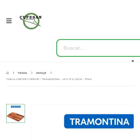
TIENDA
MENAJE
TABLA CORTAR Y SERVIR – TRAMONTINA – 28 X 19 X 1,8CM – TEKA