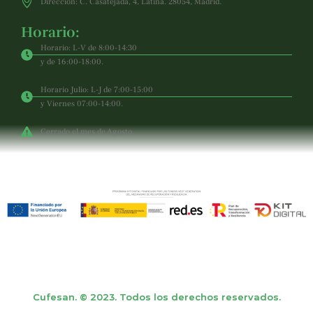
Dirección: C. Casatejada, 4, Latina. 28054, Madrid.
Horario:
Horario: L-V de 8:00-14:30
y de 16:00-18:00.
Horario Julio: L-J de 7:00-15:00
y Viernes 07:00-14:00.
Cerrado el mes de Agosto.
Cufesan. © 2023. Todos los derechos reservados.