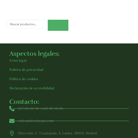
Buscar
Aspectos legales:
Aviso legal
Política de privacidad
Política de cookies
Declaración de accesibilidad
Contacto:
917 05 90 90 / 629 80 98 88
cufesan@cufesan.com
Dirección: C. Casatejada, 4, Latina. 28054, Madrid.