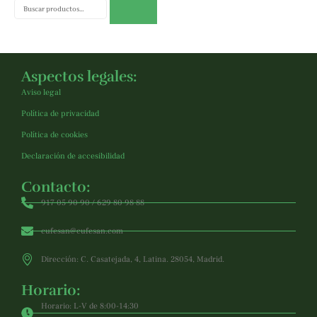
Buscar
Aspectos legales:
Aviso legal
Política de privacidad
Política de cookies
Declaración de accesibilidad
Contacto:
917 05 90 90 / 629 80 98 88
cufesan@cufesan.com
Dirección: C. Casatejada, 4, Latina. 28054, Madrid.
Horario:
Horario: L-V de 8:00-14:30