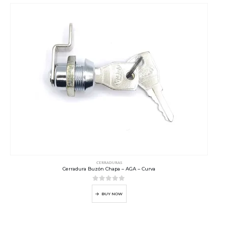
CERRADURAS
Cerradura Buzón Chapa – AGA – Curva
0
out of 5
BUY NOW