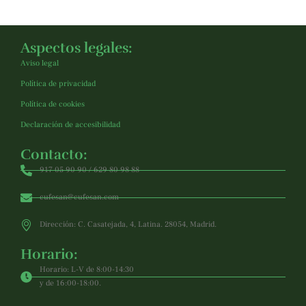
Aspectos legales:
Aviso legal
Política de privacidad
Política de cookies
Declaración de accesibilidad
Contacto:
917 05 90 90 / 629 80 98 88
cufesan@cufesan.com
Dirección: C. Casatejada, 4, Latina. 28054, Madrid.
Horario:
Horario: L-V de 8:00-14:30
y de 16:00-18:00.