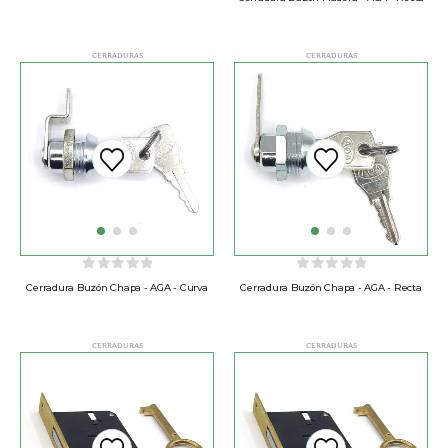
CERRADURAS
CERRADURAS
0
out of 5
0
out of 5
Cerradura Buzón Chapa - AGA - Curva
Cerradura Buzón Chapa - AGA - Recta
CERRADURAS
CERRADURAS