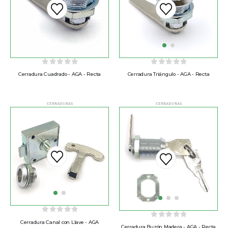
0
out of 5
0
out of 5
Cerradura Cuadrado - AGA - Recta
Cerradura Triángulo - AGA - Recta
CERRADURAS
CERRADURAS
0
out of 5
Cerradura Canal con Llave - AGA
0
out of 5
Cerradura Buzón Madera - AGA - Recta