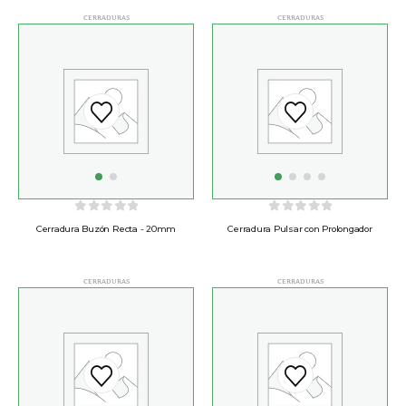
CERRADURAS
CERRADURAS
0
out of 5
0
out of 5
Cerradura Buzón Recta - 20mm
Cerradura Pulsar con Prolongador
CERRADURAS
CERRADURAS