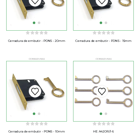
0
out of 5
0
out of 5
Cerradura de embutir - PONS - 20mm
Cerradura de embutir - PONS - 15mm
CERRADURAS
CERRADURAS
0
out of 5
0
out of 5
Cerradura de embutir - PONS - 10mm
HE A42OR/1-6