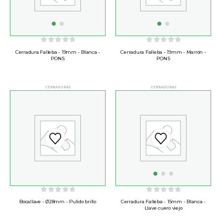
0
out of 5
0
out of 5
Cerradura Falleba - 19mm - Blanca -
Cerradura Falleba - 19mm - Marrón -
PONS
PONS
CERRADURAS
CERRADURAS
0
out of 5
0
out of 5
Bocallave - Ø28mm - Pulido brillo
Cerradura Falleba - 15mm - Blanca -
Llave cuero viejo