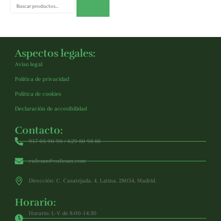
Buscar
Aspectos legales:
Aviso legal
Política de privacidad
Política de cookies
Declaración de accesibilidad
Contacto:
917 05 90 90 / 629 80 98 88
cufesan@cufesan.com
Dirección: C. Casatejada, 4, Latina. 28054, Madrid.
Horario:
Horario: L-V de 8:00-14:30