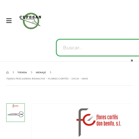
TIENDA
MENAJE
TIJERA PESCADERA REMACHE – FLORES CORTÉS – 24CM – INOX