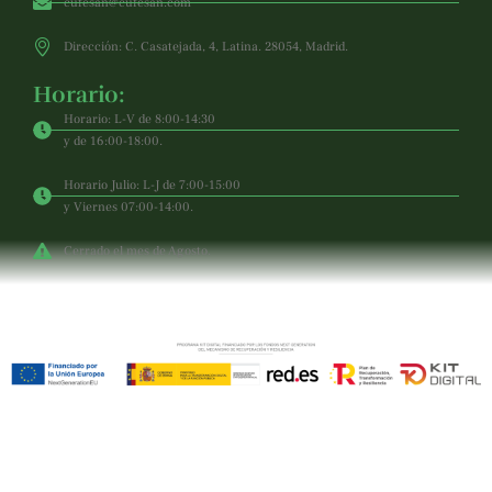
cufesan@cufesan.com
Dirección: C. Casatejada, 4, Latina. 28054, Madrid.
Horario:
Horario: L-V de 8:00-14:30
y de 16:00-18:00.
Horario Julio: L-J de 7:00-15:00
y Viernes 07:00-14:00.
Cerrado el mes de Agosto.