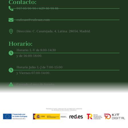
Contacto:
917 05 90 90 / 629 80 98 88
cufesan@cufesan.com
Dirección: C. Casatejada, 4, Latina. 28054, Madrid.
Horario:
Horario: L-V de 8:00-14:30
y de 16:00-18:00.
Horario Julio: L-J de 7:00-15:00
y Viernes 07:00-14:00.
Cerrado el mes de Agosto.