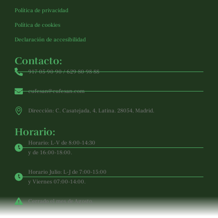
Política de privacidad
Política de cookies
Declaración de accesibilidad
Contacto:
917 05 90 90 / 629 80 98 88
cufesan@cufesan.com
Dirección: C. Casatejada, 4, Latina. 28054, Madrid.
Horario:
Horario: L-V de 8:00-14:30
y de 16:00-18:00.
Horario Julio: L-J de 7:00-15:00
y Viernes 07:00-14:00.
Cerrado el mes de Agosto.