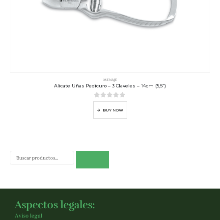
MENAJE
Alicate Uñas Pedicuro – 3 Claveles – 14cm (5,5”)
0
out of 5
BUY NOW
Buscar
Aspectos legales:
Aviso legal