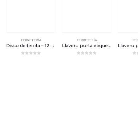
FERRETERÍA
FERRETERÍA
FE
Disco de ferrita – 12 x 2,5mm
Llavero porta etiquetas – Negro
0
out of 5
0
out of 5
0