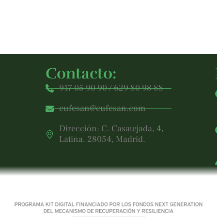
Contacto:
917 05 90 90 / 629 80 98 88
cufesan@cufesan.com
Dirección: C. Casatejada, 4,
Latina. 28054, Madrid.