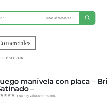
Todas las categorías
Comerciales
RILLO SATINADO –
Juego manivela con placa – Bri
Satinado –
( No hay valoraciones aún. )
out of 5