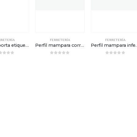
RRETERÍA
FERRETERÍA
FERRETERÍA
Llavero porta etiquetas – Violeta
Perfil mampara corredera – 2m
Perfil mampara inferi
out of 5
0
out of 5
0
out of 5