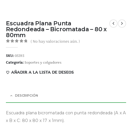
Escuadra Plana Punta
Redondeada – Bicromatada – 80 x
80mm
( No hay valoraciones aún. )
0
out of 5
SKU:
05393
Categoría:
Soportes y colgadores
AÑADIR A LA LISTA DE DESEOS
DESCRIPCIÓN
Escuadra plana bicromatada con punta redondeada (A x A
x B x C: 80 x 80 x 17 x 1mm).