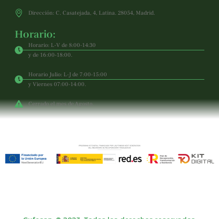
Dirección: C. Casatejada, 4, Latina. 28054, Madrid.
Horario:
Horario: L-V de 8:00-14:30
y de 16:00-18:00.
Horario Julio: L-J de 7:00-15:00
y Viernes 07:00-14:00.
Cerrado el mes de Agosto.