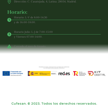
Dirección: C. Casatejada, 4, Latina. 28054, Madrid.
Horario:
Horario: L-V de 8:00-14:30
y de 16:00-18:00.
Horario Julio: L-J de 7:00-15:00
y Viernes 07:00-14:00.
Cerrado el mes de Agosto.
Cufesan. © 2023. Todos los derechos reservados.