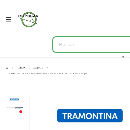
TIENDA
MENAJE
CUCHILLO SIERRA – TRAMONTINA – 12CM – POLIPROPILENO – ROJO