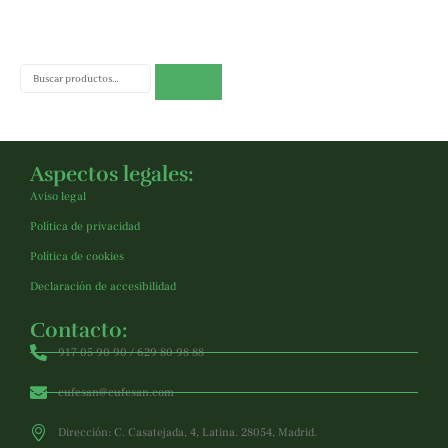
Buscar
Aspectos legales:
Aviso legal
Política de privacidad
Política de cookies
Declaración de accesibilidad
Contacto:
917 05 90 90 / 629 80 98 88
cufesan@cufesan.com
Dirección: C. Casatejada, 4, Latina. 28054, Madrid.