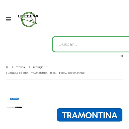
TIENDA
MENAJE
CUCHILLO COCINA – TRAMONTINA – 15CM – POLYWOOD CASTAÑO