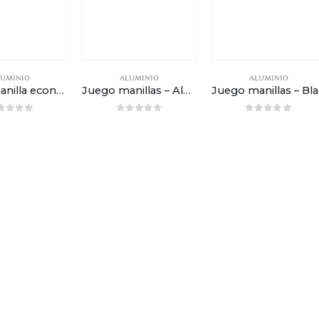
LUMINIO
ALUMINIO
ALUMINIO
Juego manilla económica – Blanca
Juego manillas – Aluminio
Jue
out of 5
0
out of 5
0
out of 5