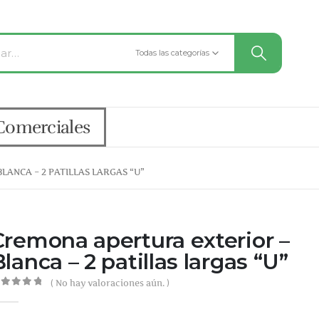
Todas las categorías
Comerciales
ANCA – 2 PATILLAS LARGAS “U”
Cremona apertura exterior –
lanca – 2 patillas largas “U”
( No hay valoraciones aún. )
out of 5