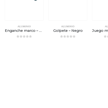
ALUMINIO
ALUMINIO
A
Enganche marco – 7 x 35 mm
Golpete – Negro
0
out of 5
0
out of 5
0