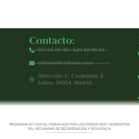
Contacto:
917 05 90 90 / 629 80 98 88
cufesan@cufesan.com
Dirección: C. Casatejada, 4,
Latina. 28054, Madrid.