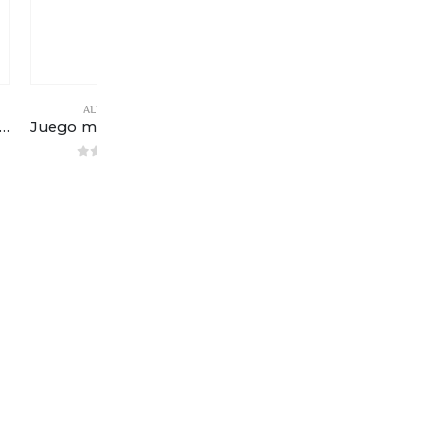
ALUMINIO
ALUMINIO
go manillas – Blanco
Juego manillas – Negro
Lengüeta uña – Zamak
0
out of 5
0
out of 5